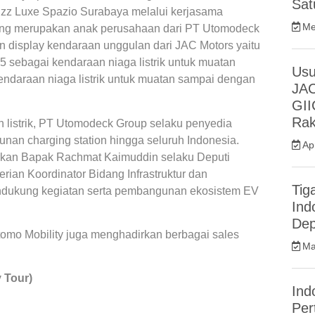
Sat
izz Luxe Spazio Surabaya melalui kerjasama
Me
yang merupakan anak perusahaan dari PT Utomodeck
n display kendaraan unggulan dari JAC Motors yaitu
35 sebagai kendaraan niaga listrik untuk muatan
Usu
ndaraan niaga listrik untuk muatan sampai dengan
JAC
GII
Rak
n listrik, PT Utomodeck Group selaku penyedia
n charging station hingga seluruh Indonesia.
Ap
adirkan Bapak Rachmat Kaimuddin selaku Deputi
rian Koordinator Bidang Infrastruktur dan
Tig
mendukung kegiatan serta pembangunan ekosistem EV
Ind
De
mo Mobility juga menghadirkan berbagai sales
Ma
y Tour)
Ind
Per