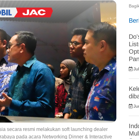
Bagi
Beri
Do'
Lis
Opt
Pan
Ju
Kel
dib
Ju
Ind
ia secara resmi melakukan soft launching dealer
Mul
abaya pada acara Networking Dinner & Interactive