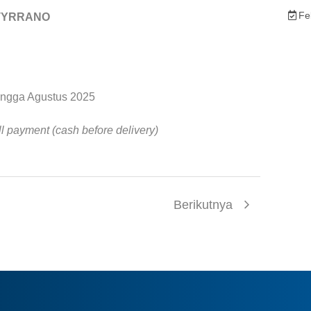
Fe
ik TYRRANO
ingga Agustus 2025
ll payment (cash before delivery)
Berikutnya