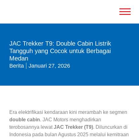
JAC Trekker T9: Double Cabin Listrik
Tangguh yang Cocok untuk Berbagai
Medan
Berita
Januari 27, 2026
Era elektrifikasi kendaraan kini merambah ke segmen
double cabin
. JAC Motors menghadirkan
terobosannya lewat
JAC Trekker (T9)
. Diluncurkan di
Indonesia pada bulan Agustus 2025 melalui kemitraan